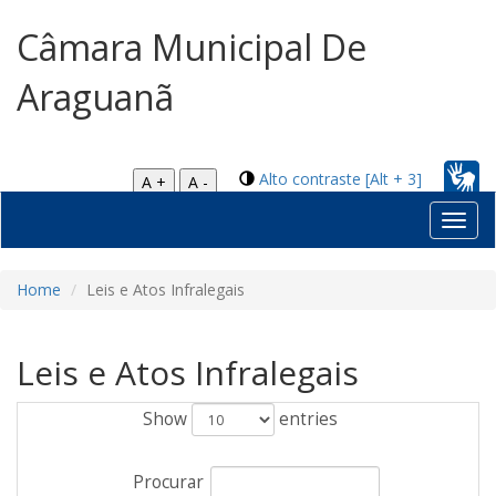
Câmara Municipal De
Araguanã
Alto contraste [Alt + 3]
A +
A -
Toggl
navig
Home
Leis e Atos Infralegais
Leis e Atos Infralegais
Show
entries
Procurar