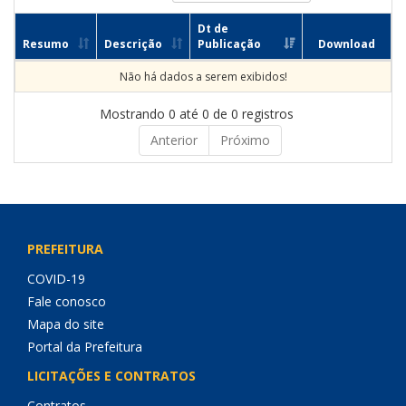
Dt de
Resumo
Descrição
Publicação
Download
Não há dados a serem exibidos!
Mostrando 0 até 0 de 0 registros
Anterior
Próximo
PREFEITURA
COVID-19
Fale conosco
Mapa do site
Portal da Prefeitura
LICITAÇÕES E CONTRATOS
Contratos