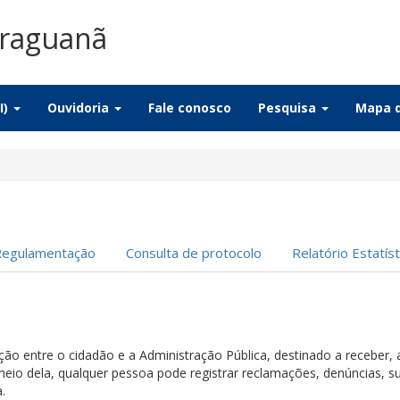
Araguanã
I)
Ouvidoria
Fale conosco
Pesquisa
Mapa d
Regulamentação
Consulta de protocolo
Relatório Estatíst
ação entre o cidadão e a Administração Pública, destinado a receber,
meio dela, qualquer pessoa pode registrar reclamações, denúncias, su
.