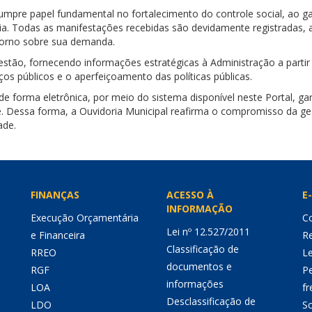
cumpre papel fundamental no fortalecimento do controle social, ao 
ência. Todas as manifestações recebidas são devidamente registrada
etorno sobre sua demanda.
stão, fornecendo informações estratégicas à Administração a partir 
iços públicos e o aperfeiçoamento das políticas públicas.
 de forma eletrônica, por meio do sistema disponível neste Portal, 
e. Dessa forma, a Ouvidoria Municipal reafirma o compromisso da ges
ade.
FINANÇAS
ACESSO À
E-
INFORMAÇÃO
Execução Orçamentária
Co
Lei nº 12.527/2011
e Financeira
Re
Classificação de
RREO
Le
documentos e
RGF
P
informações
LOA
fr
Desclassificação de
LDO
So