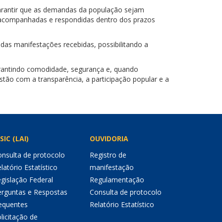
garantir que as demandas da população sejam
s, acompanhadas e respondidas dentro dos prazos
das manifestações recebidas, possibilitando a
garantindo comodidade, segurança e, quando
tão com a transparência, a participação popular e a
SIC (LAI)
OUVIDORIA
nsulta de protocolo
Registro de
latório Estatístico
manifestação
gislação Federal
Regulamentação
erguntas e Respostas
Consulta de protocolo
equentes
Relatório Estatístico
licitação de