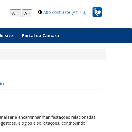
Alto contraste [Alt + 3]
A +
A -
o site
Portal da Câmara
ico
 analisar e encaminhar manifestações relacionadas
gestões, elogios e solicitações, contribuindo