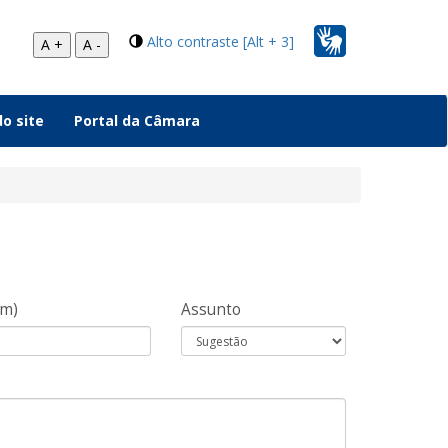
Alto contraste [Alt + 3]
A +
A -
o site
Portal da Câmara
om)
Assunto