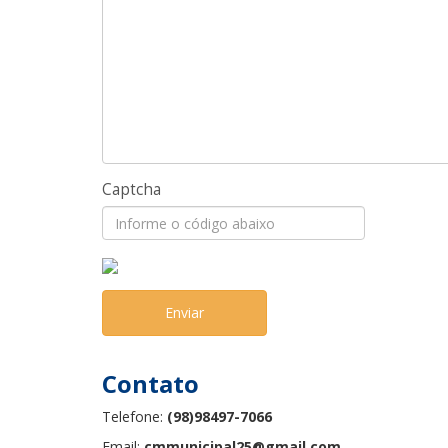
Captcha
Enviar
Contato
Telefone:
(98)98497-7066
Email:
cmmunicipal25@gmail.com