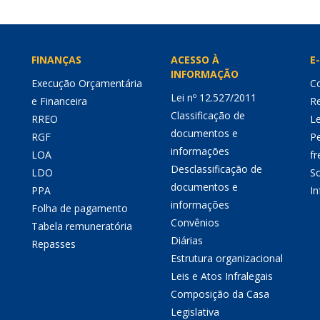
FINANÇAS
ACESSO À
E-
INFORMAÇÃO
Execução Orçamentária
Co
Lei nº 12.527/2011
e Financeira
Re
Classificação de
RREO
Le
documentos e
RGF
P
informações
LOA
fr
Desclassificação de
LDO
So
documentos e
PPA
I
informações
Folha de pagamento
Convênios
Tabela remuneratória
Diárias
Repasses
Estrutura organizacional
Leis e Atos Infralegais
Composição da Casa
Legislativa