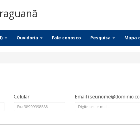
Araguanã
I)
Ouvidoria
Fale conosco
Pesquisa
Mapa d
Celular
Email
(seunome@dominio.c